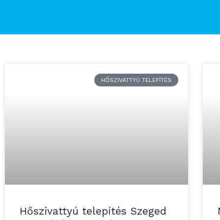
HŐSZIVATTYÚ TELEPÍTÉS
Hőszivattyú telepítés Szeged