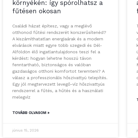
környékén: így spórolhatsz a
fűtésen okosan
Családi házat építesz, vagy a meglévő
otthonod fűtési rendszerét korszerűsítenéd?
A kiszámíthatatlan energiaárak és a modern
elvárások miatt egyre több szegedi és Dél-
Alföldön élő ingatlantulajdonos teszi fel a
kérdést: hogyan lehetne hosszú távon
fenntartható, biztonságos és valóban
gazdaságos otthoni komfortot teremteni? A
válasz a professzionális hőszivattyú telepítés.
Egy jól megtervezett levegő-víz hőszivattyús
rendszerrel a fűtés, a hűtés és a használati
melegvíz
TOVÁBB OLVASOM »
június 15, 2026