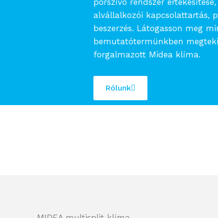
porszívó rendszer értékesítése
alvállalkozói kapcsolattartás, p
beszerzés. Látogasson meg min
bemutatótermünkben megtekin
forgalmazott Midea klíma.
Rólunk
MIDEA multisplit klíma