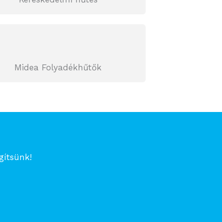
Midea Folyadékhűtők
gítsünk!