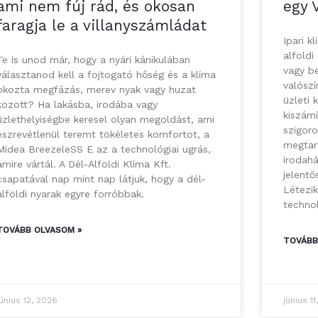
ami nem fúj rád, és okosan
egy 
faragja le a villanyszámládat
Ipari k
alföldi
Te is unod már, hogy a nyári kánikulában
vagy be
választanod kell a fojtogató hőség és a klíma
valósz
okozta megfázás, merev nyak vagy huzat
üzleti 
között? Ha lakásba, irodába vagy
kiszámí
üzlethelyiségbe keresel olyan megoldást, ami
szigoro
észrevétlenül teremt tökéletes komfortot, a
megtart
Midea BreezeleSS E az a technológiai ugrás,
irodahá
amire vártál. A Dél-Alföldi Klíma Kft.
jelentő
csapatával nap mint nap látjuk, hogy a dél-
Létezi
alföldi nyarak egyre forróbbak.
techno
TOVÁBB OLVASOM »
TOVÁBB
június 12, 2026
június 1