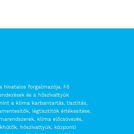
ea hivatalos forgalmazója. Fő
rendezések és a hőszivattyúk
mint a klíma karbantartás, tisztítás,
amentesítők, légtisztítók értékesítése,
límarendszerek, klíma előcsövezés,
ékhűtők, hőszivattyúk, központi