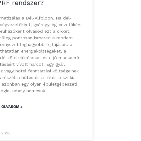
VRF rendszer?
limatizálás a Dél-Alföldön. Ha dél-
 cégvezetőként, gyáregység-vezetőként
ruházóként olvasod ezt a cikket,
ínűleg pontosan ismered a modern
környezet legnagyobb fejfájásait: a
thatatlan energiaköltségeket, a
dó zöld előírásokat és a jó munkaerő
ásáért vívott harcot. Egy gyár,
z vagy hotel fenntartási költségeinek
s részét a hűtés és a fűtés teszi ki.
k azonban egy olyan épületgépészeti
lógia, amely nemcsak
 OLVASOM »
1, 2026