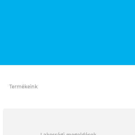
Termékeink
Lakossági megoldások