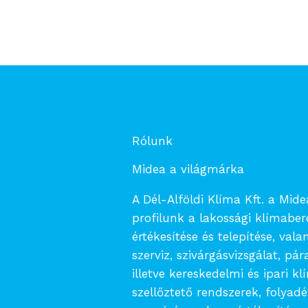
Rólunk
Midea a világmárka
A Dél-Alföldi Klíma Kft. a Mid
profilunk a lakossági klímabe
értékesítése és telepítése, vala
szerviz, szivárgásvizsgálat, pár
illetve kereskedelmi és ipari k
szellőztető rendszerek, folyad