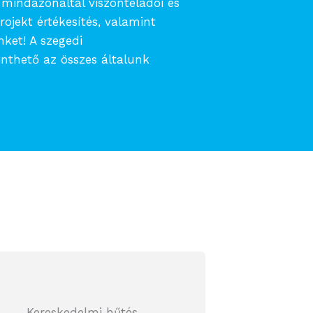
, mindazonáltal viszonteladói és
rojekt értékesítés, valamint
ket! A szegedi
thető az összes általunk
Kereskedelmi hűtés