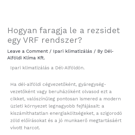
Skip
to
content
Hogyan faragja le a rezsidet
egy VRF rendszer?
Leave a Comment
/
Ipari klimatizálás
/ By
Dél-
Alföldi Klíma Kft.
Ipari klimatizálás a Dél-Alföldön.
Ha dél-alföldi cégvezetőként, gyáregység-
vezetőként vagy beruházóként olvasod ezt a
cikket, valószínűleg pontosan ismered a modern
üzleti környezet legnagyobb fejfájásait: a
kiszámíthatatlan energiaköltségeket, a szigorodó
zöld előírásokat és a jó munkaerő megtartásáért
vívott harcot.