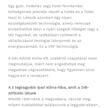
Egy gyár, irodaház vagy hotel fenntartási
költségeinek jelentős részét a hűtés és a fűtés
teszi ki. Létezik azonban egy olyan
épületgépészeti technológia, amely nemcsak
elviselhetővé teszi a nyári szegedi hőséget vagy a
téli fagyokat, de radikálisan csökkenti a
vállalkozásod ökológiai lábnyomát és az
energiaszámláit. Ez a VRF technológia.
A Dél-Alföldi Klíma Kft. szakértő csapatával most
megmutatjuk, miért nem engedheted meg
magadnak cégvezetőként, hogy figyelmen kívül
hagyd ezt a rendszert.
A 3 legnagyobb ipari klíma-hiba, amit a Dél-
Alföldön látunk
Mielőtt rátérnénk a megoldásra, nézzük meg,
milyen buktatókkal találkozunk a leggyakrabban ,