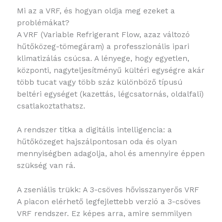
Mi az a VRF, és hogyan oldja meg ezeket a
problémákat?
A VRF (Variable Refrigerant Flow, azaz változó
hűtőközeg-tömegáram) a professzionális ipari
klimatizálás csúcsa. A lényege, hogy egyetlen,
központi, nagyteljesítményű kültéri egységre akár
több tucat vagy több száz különböző típusú
beltéri egységet (kazettás, légcsatornás, oldalfali)
csatlakoztathatsz.
A rendszer titka a digitális intelligencia: a
hűtőközeget hajszálpontosan oda és olyan
mennyiségben adagolja, ahol és amennyire éppen
szükség van rá.
A zseniális trükk: A 3-csöves hővisszanyerős VRF
A piacon elérhető legfejlettebb verzió a 3-csöves
VRF rendszer. Ez képes arra, amire semmilyen