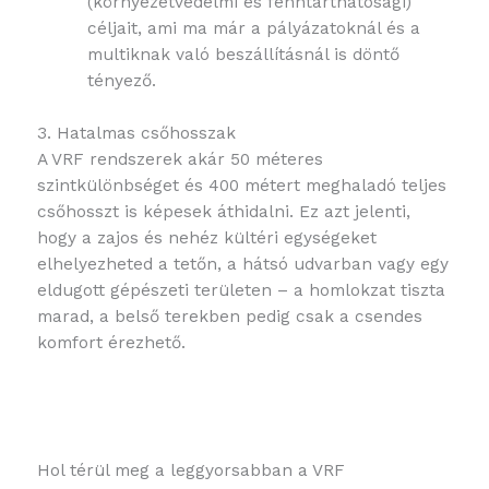
(környezetvédelmi és fenntarthatósági)
céljait, ami ma már a pályázatoknál és a
multiknak való beszállításnál is döntő
tényező.
3. Hatalmas csőhosszak
A VRF rendszerek akár 50 méteres
szintkülönbséget és 400 métert meghaladó teljes
csőhosszt is képesek áthidalni. Ez azt jelenti,
hogy a zajos és nehéz kültéri egységeket
elhelyezheted a tetőn, a hátsó udvarban vagy egy
eldugott gépészeti területen – a homlokzat tiszta
marad, a belső terekben pedig csak a csendes
komfort érezhető.
Hol térül meg a leggyorsabban a VRF