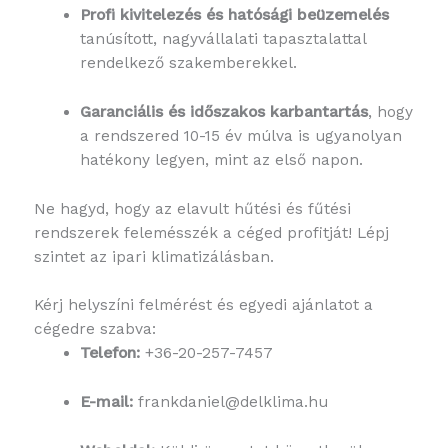
Profi kivitelezés és hatósági beüzemelés
tanúsított, nagyvállalati tapasztalattal
rendelkező szakemberekkel.
Garanciális és időszakos karbantartás
, hogy
a rendszered 10-15 év múlva is ugyanolyan
hatékony legyen, mint az első napon.
Ne hagyd, hogy az elavult hűtési és fűtési
rendszerek felemésszék a céged profitját! Lépj
szintet az ipari klimatizálásban.
Kérj helyszíni felmérést és egyedi ajánlatot a
cégedre szabva:
Telefon:
+36-20-257-7457
E-mail:
frankdaniel@delklima.hu