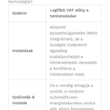
technológia?
Legfőbb VRF előny a
Szektor
területededen
Központi
épületfelügyeletbe (BMS)
integrálható, de a
kollégák irodánként
Irodaházak
egyedileg
szabályozhatják a
hőmérsékletet. Kevesebb
a konfliktus a
hőmérséklet miatt.
Ha a vendég elhagyja a
szobát, a rendszer
Szállodák &
automatikusan
Hotelek
energiatakarékos módra
vált. Nincs feleslegesen