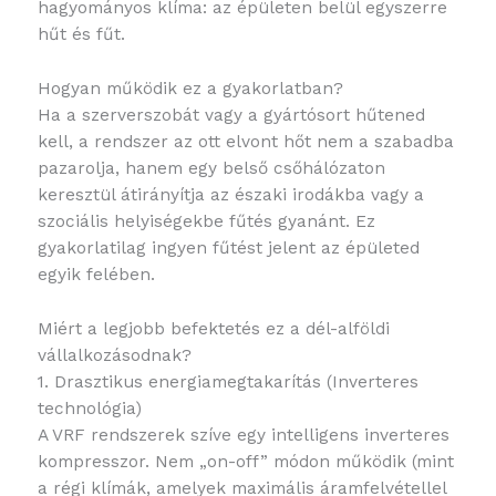
hagyományos klíma: az épületen belül egyszerre
hűt és fűt.
Hogyan működik ez a gyakorlatban?
Ha a szerverszobát vagy a gyártósort hűtened
kell, a rendszer az ott elvont hőt nem a szabadba
pazarolja, hanem egy belső csőhálózaton
keresztül átirányítja az északi irodákba vagy a
szociális helyiségekbe fűtés gyanánt. Ez
gyakorlatilag ingyen fűtést jelent az épületed
egyik felében.
Miért a legjobb befektetés ez a dél-alföldi
vállalkozásodnak?
1. Drasztikus energiamegtakarítás (Inverteres
technológia)
A VRF rendszerek szíve egy intelligens inverteres
kompresszor. Nem „on-off” módon működik (mint
a régi klímák, amelyek maximális áramfelvétellel