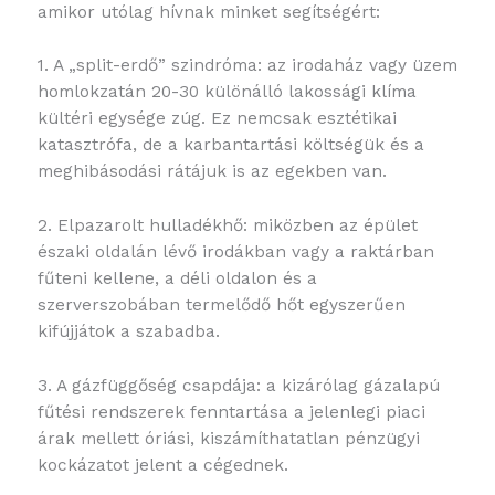
amikor utólag hívnak minket segítségért:
1. A „split-erdő” szindróma: az irodaház vagy üzem
homlokzatán 20-30 különálló lakossági klíma
kültéri egysége zúg. Ez nemcsak esztétikai
katasztrófa, de a karbantartási költségük és a
meghibásodási rátájuk is az egekben van.
2. Elpazarolt hulladékhő: miközben az épület
északi oldalán lévő irodákban vagy a raktárban
fűteni kellene, a déli oldalon és a
szerverszobában termelődő hőt egyszerűen
kifújjátok a szabadba.
3. A gázfüggőség csapdája: a kizárólag gázalapú
fűtési rendszerek fenntartása a jelenlegi piaci
árak mellett óriási, kiszámíthatatlan pénzügyi
kockázatot jelent a cégednek.