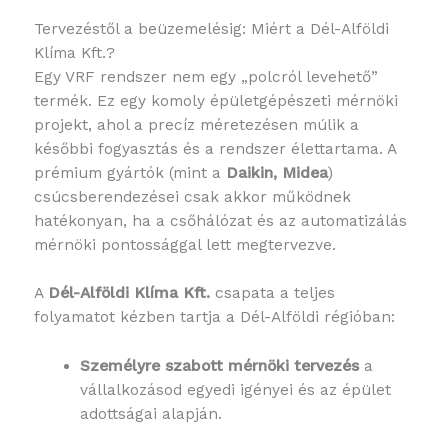
Tervezéstől a beüzemelésig: Miért a Dél-Alföldi
Klíma Kft.?
Egy VRF rendszer nem egy „polcról levehető”
termék. Ez egy komoly épületgépészeti mérnöki
projekt, ahol a precíz méretezésen múlik a
későbbi fogyasztás és a rendszer élettartama. A
prémium gyártók (mint a
Daikin, Midea
)
csúcsberendezései csak akkor működnek
hatékonyan, ha a csőhálózat és az automatizálás
mérnöki pontossággal lett megtervezve.
A
Dél-Alföldi Klíma Kft.
csapata a teljes
folyamatot kézben tartja a Dél-Alföldi régióban:
Személyre szabott mérnöki tervezés
a
vállalkozásod egyedi igényei és az épület
adottságai alapján.