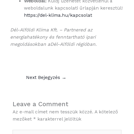
Weboldal:
Küldj üzenetet közvetlenül a
weboldalunk kapcsolati űrlapján keresztül!
https://del-klima.hu/kapcsolat
Dél-Alföldi Klíma Kft. – Partnered az
energiahatékony és fenntartható ipari
megoldásokban aDél-Alföldi régióban.
Next Bejegyzés
→
Leave a Comment
Az e-mail címet nem tesszük közzé.
A kötelező
mezőket
*
karakterrel jelöltük
Type