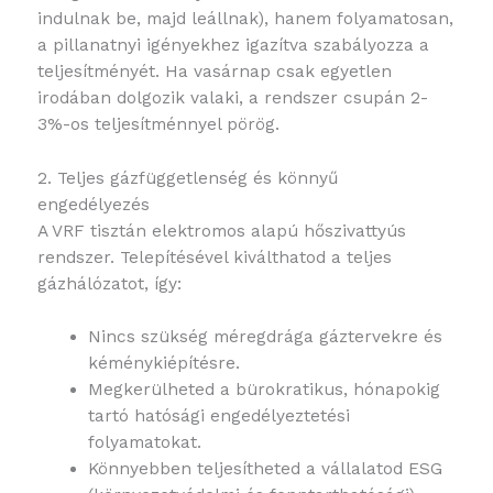
indulnak be, majd leállnak), hanem folyamatosan,
a pillanatnyi igényekhez igazítva szabályozza a
teljesítményét. Ha vasárnap csak egyetlen
irodában dolgozik valaki, a rendszer csupán 2-
3%-os teljesítménnyel pörög.
2. Teljes gázfüggetlenség és könnyű
engedélyezés
A VRF tisztán elektromos alapú hőszivattyús
rendszer. Telepítésével kiválthatod a teljes
gázhálózatot, így:
Nincs szükség méregdrága gáztervekre és
kéménykiépítésre.
Megkerülheted a bürokratikus, hónapokig
tartó hatósági engedélyeztetési
folyamatokat.
Könnyebben teljesítheted a vállalatod ESG