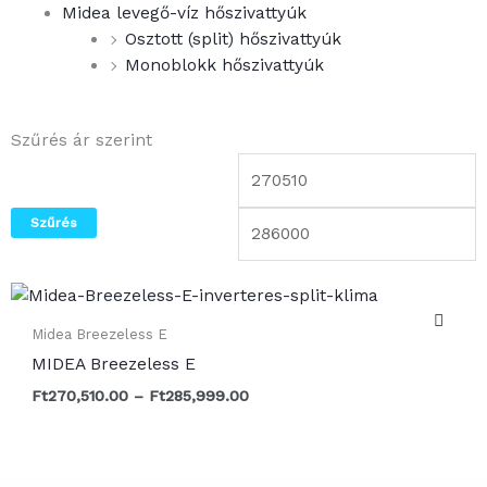
Midea levegő-víz hőszivattyúk
Osztott (split) hőszivattyúk
Monoblokk hőszivattyúk
Szűrés ár szerint
Min
M
ár
á
Szűrés
Ártartomány:
Ft270,510.00
-
Midea Breezeless E
Ft285,999.00
MIDEA Breezeless E
Ft
270,510.00
–
Ft
285,999.00