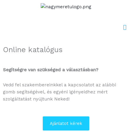
Skip
to
content
Me
Online katalógus
Segítségre van szükséged a választásban?
Vedd fel szakembereinkkel a kapcsolatot az alábbi
gomb segítségével, és egyéni igényeidhez mért
szolgáltatást nyújtunk Neked!
Ajánlatot kérek