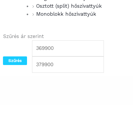
Osztott (split) hőszivattyúk
Monoblokk hőszivattyúk
Szűrés ár szerint
Min
Max
ár
ár
Szűrés