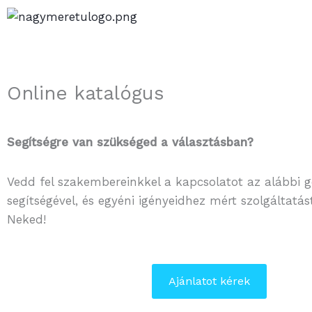
Skip
to
content
Online katalógus
Segítségre van szükséged a választásban?
Vedd fel szakembereinkkel a kapcsolatot az alábbi
segítségével, és egyéni igényeidhez mért szolgáltatá
Neked!
Ajánlatot kérek