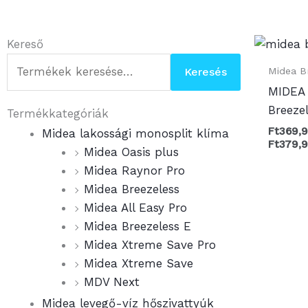
Keresés
Kereső
a
Midea B
Keresés
következőre:
MIDEA
Breeze
Termékkategóriák
Ft
369,
Midea lakossági monosplit klíma
Ft
379,
Midea Oasis plus
Midea Raynor Pro
Midea Breezeless
Midea All Easy Pro
Midea Breezeless E
Midea Xtreme Save Pro
Midea Xtreme Save
MDV Next
Midea levegő-víz hőszivattyúk