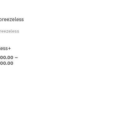
Ártartomány:
Ft369,900.00
-
reezeless
Ft379,900.00
less+
900.00
–
900.00